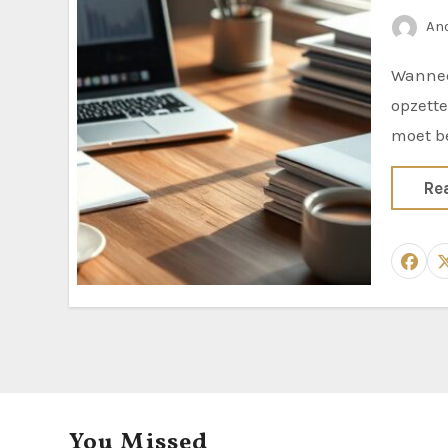
An
Wanneer je net begint als ZZP’er of een kleine ondernemer, kan het
opzette
moet b
Re
You Missed