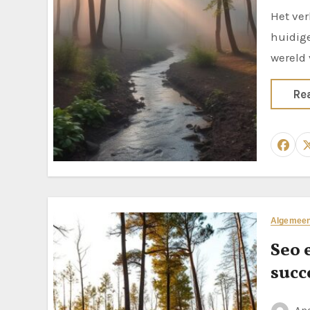
Het verbeteren van de vindbaarheid van je website is cruciaal in de
huidige
wereld
Re
Algemee
Seo 
succ