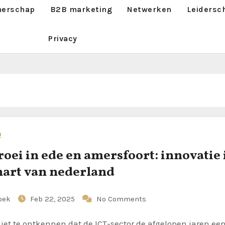
erschap
B2B marketing
Netwerken
Leidersc
Privacy
n
groei in ede en amersfoort: innovatie 
hart van nederland
oek
Feb 22, 2025
No Comments