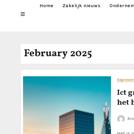
Home
Zakelijk nieuws
Ondernem
February 2025
Algemee
Ict 
het 
An
Het is niet te ontkennen dat de ICT-sector de afgelopen jaren een