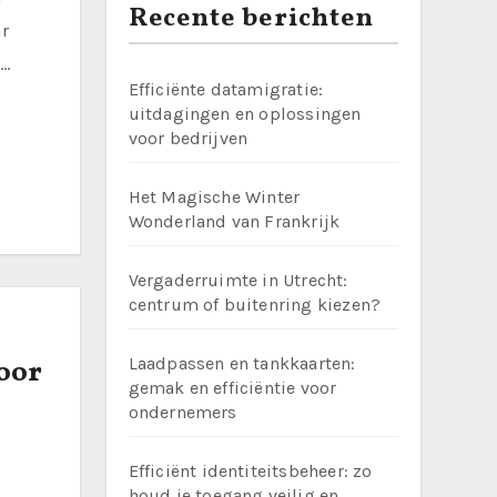
Recente berichten
r
d…
Efficiënte datamigratie:
uitdagingen en oplossingen
voor bedrijven
Het Magische Winter
Wonderland van Frankrijk
Vergaderruimte in Utrecht:
centrum of buitenring kiezen?
voor
Laadpassen en tankkaarten:
gemak en efficiëntie voor
ondernemers
Efficiënt identiteitsbeheer: zo
houd je toegang veilig en