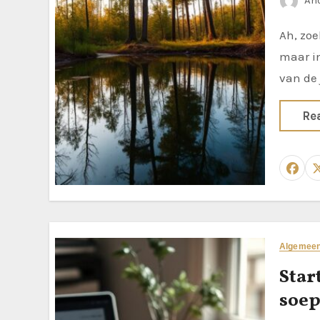
An
Ah, zoekwoorden. Ze klinken misschien als iets technisch en saai,
maar in
van de 
Re
Algemee
Star
soep