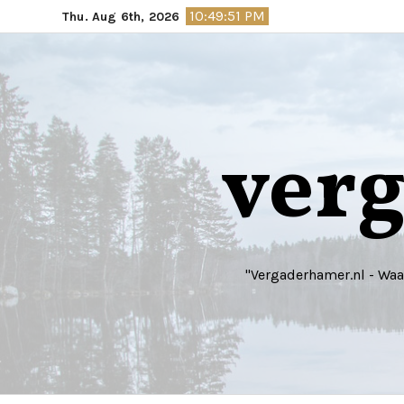
Skip
10:49:52 PM
Thu. Aug 6th, 2026
to
content
ver
"Vergaderhamer.nl - Wa