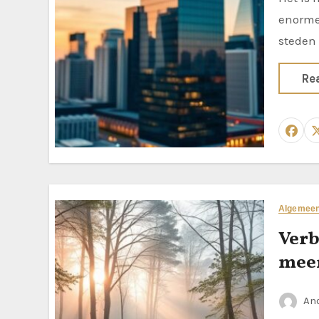
enorme
steden 
Re
Algemee
Verb
meer
An