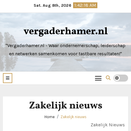
Skip
1:42:19 AM
Sat. Aug 8th, 2026
to
content
vergaderhamer.nl
"Vergaderhamer.nl - Waar ondernemerschap, leiderschap
en netwerken samenkomen voor tastbare resultaten!"
Zakelijk nieuws
Home
Zakelijk nieuws
Zakelijk Nieuws