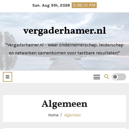
Skip
3:38:12 PM
Sun. Aug 9th, 2026
to
content
vergaderhamer.nl
"Vergaderhamer.nl - Waar ondernemerschap, leiderschap
en netwerken samenkomen voor tastbare resultaten!"
Algemeen
Home
Algemeen