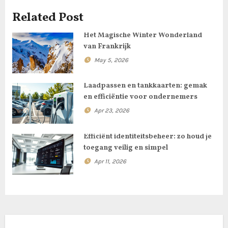
g
Related Post
a
Het Magische Winter Wonderland
van Frankrijk
t
May 5, 2026
i
Laadpassen en tankkaarten: gemak
o
en efficiëntie voor ondernemers
Apr 23, 2026
n
Efficiënt identiteitsbeheer: zo houd je
toegang veilig en simpel
Apr 11, 2026