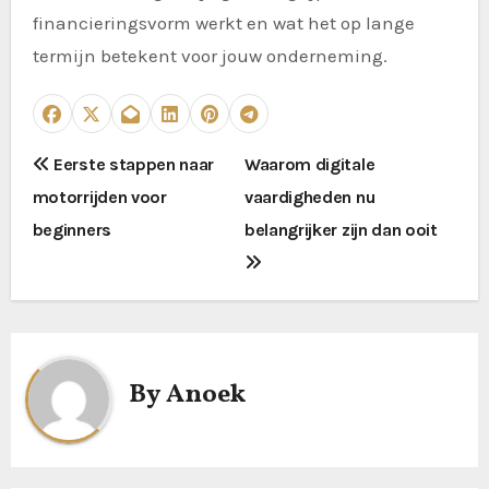
financieringsvorm werkt en wat het op lange
termijn betekent voor jouw onderneming.
P
Eerste stappen naar
Waarom digitale
motorrijden voor
vaardigheden nu
o
beginners
belangrijker zijn dan ooit
s
t
n
a
By
Anoek
v
i