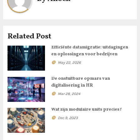
v
i
g
Related Post
a
Efficiënte datamigratie: uitdagingen
en oplossingen voor bedrijven
t
May 22, 2026
i
De onstuitbare opmars van
o
digitalisering in HR
Mar 28, 2024
n
Wat zijn modulaire units precies?
Dec 9, 2023