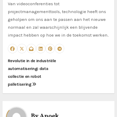
Van videoconferenties tot
projectmanagementtools, technologie heeft ons
geholpen om ons aan te passen aan het nieuwe
normaal en zal waarschijnlijk een blijvende
impact hebben op hoe we in de toekomst werken.
P
Revolutie in de industriële
automatisering: data
o
collectie en robot
s
palletisering
t
n
a
By
Anoek