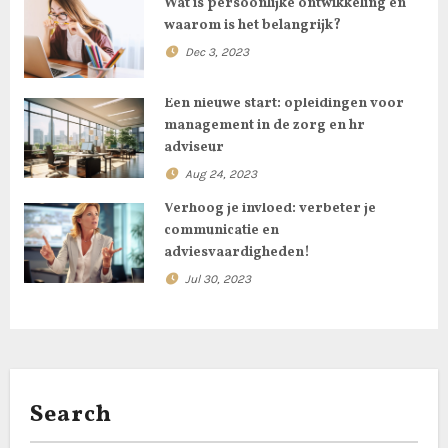
a
Wat is persoonlijke ontwikkeling en
waarom is het belangrijk?
t
Dec 3, 2023
i
Een nieuwe start: opleidingen voor
o
management in de zorg en hr
adviseur
n
Aug 24, 2023
Verhoog je invloed: verbeter je
communicatie en
adviesvaardigheden!
Jul 30, 2023
Search