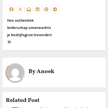
P
Hoe authentiek
leiderschap onverwachts
o
je bedrijfsgroei bevordert
s
t
n
a
By
Anoek
v
i
g
Related Post