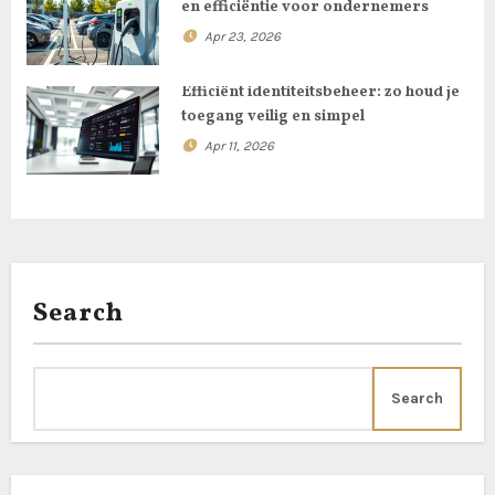
i
en efficiëntie voor ondernemers
o
Apr 23, 2026
n
Efficiënt identiteitsbeheer: zo houd je
toegang veilig en simpel
Apr 11, 2026
Search
Search