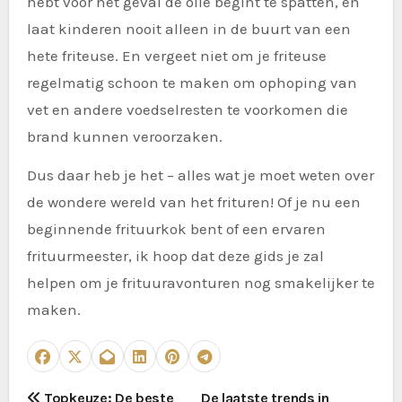
hebt voor het geval de olie begint te spatten, en
laat kinderen nooit alleen in de buurt van een
hete friteuse. En vergeet niet om je friteuse
regelmatig schoon te maken om ophoping van
vet en andere voedselresten te voorkomen die
brand kunnen veroorzaken.
Dus daar heb je het – alles wat je moet weten over
de wondere wereld van het frituren! Of je nu een
beginnende frituurkok bent of een ervaren
frituurmeester, ik hoop dat deze gids je zal
helpen om je frituuravonturen nog smakelijker te
maken.
P
Topkeuze: De beste
De laatste trends in