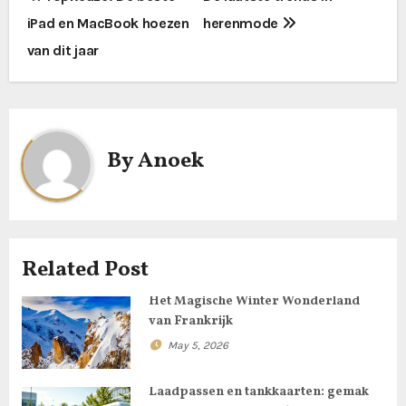
iPad en MacBook hoezen
herenmode
o
van dit jaar
s
t
n
By
Anoek
a
v
i
Related Post
g
Het Magische Winter Wonderland
van Frankrijk
a
May 5, 2026
t
Laadpassen en tankkaarten: gemak