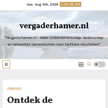
Skip
7:45:49 AM
Sun. Aug 9th, 2026
to
content
vergaderhamer.nl
"Vergaderhamer.nl - Waar ondernemerschap, leiderschap
en netwerken samenkomen voor tastbare resultaten!"
Algemeen
Ontdek de