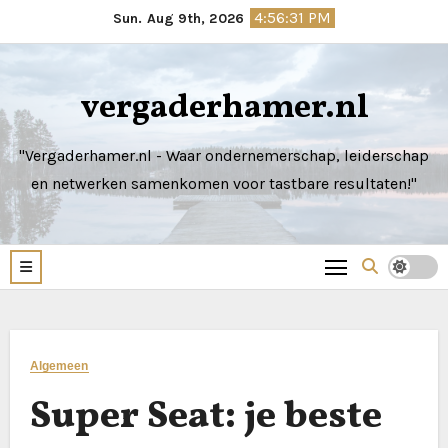
Skip
4:56:32 PM
Sun. Aug 9th, 2026
to
content
vergaderhamer.nl
"Vergaderhamer.nl - Waar ondernemerschap, leiderschap
en netwerken samenkomen voor tastbare resultaten!"
Algemeen
Super Seat: je beste