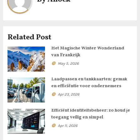
a
v
i
Related Post
g
Het Magische Winter Wonderland
van Frankrijk
a
May 5, 2026
t
Laadpassen en tankkaarten: gemak
i
en efficiëntie voor ondernemers
o
Apr 23, 2026
n
Efficiënt identiteitsbeheer: zo houd je
toegang veilig en simpel
Apr 11, 2026