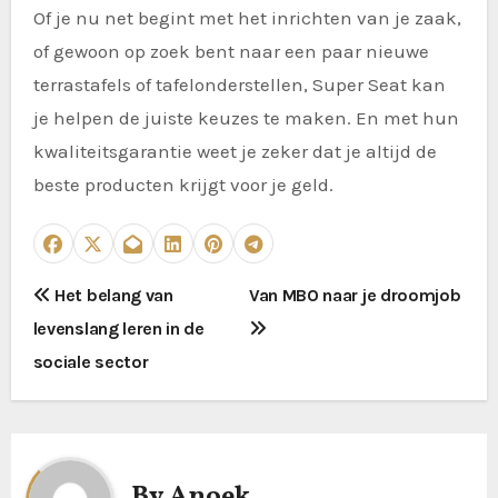
Of je nu net begint met het inrichten van je zaak,
of gewoon op zoek bent naar een paar nieuwe
terrastafels of tafelonderstellen, Super Seat kan
je helpen de juiste keuzes te maken. En met hun
kwaliteitsgarantie weet je zeker dat je altijd de
beste producten krijgt voor je geld.
P
Het belang van
Van MBO naar je droomjob
levenslang leren in de
o
sociale sector
s
t
n
By
Anoek