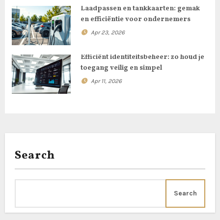
Laadpassen en tankkaarten: gemak
i
en efficiëntie voor ondernemers
o
Apr 23, 2026
n
Efficiënt identiteitsbeheer: zo houd je
toegang veilig en simpel
Apr 11, 2026
Search
Search