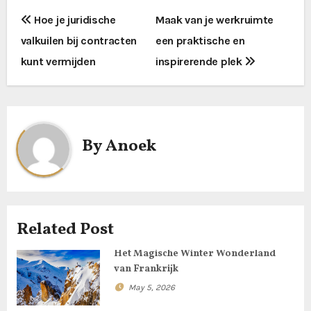
P
Hoe je juridische
Maak van je werkruimte
valkuilen bij contracten
een praktische en
o
kunt vermijden
inspirerende plek
s
t
n
By
Anoek
a
v
i
Related Post
g
Het Magische Winter Wonderland
van Frankrijk
a
May 5, 2026
t