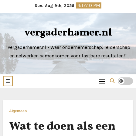
Skip
4:17:11 PM
Sun. Aug 9th, 2026
to
content
vergaderhamer.nl
"Vergaderhamer.nl - Waar ondernemerschap, leiderschap
en netwerken samenkomen voor tastbare resultaten!"
Algemeen
Wat te doen als een